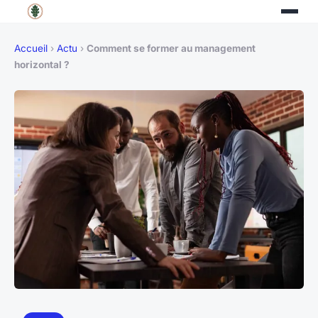
Accueil
›
Actu
›
Comment se former au management
horizontal ?