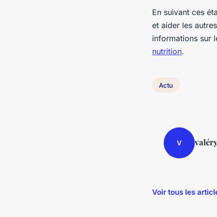
En suivant ces ét
et aider les autre
informations sur l
nutrition
.
Actu
valér
V
Voir tous les artic