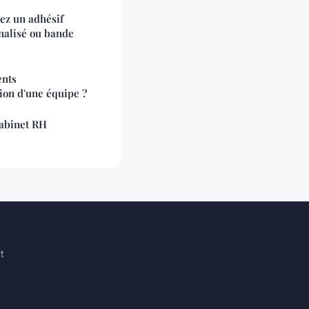
sez un adhésif
nalisé ou bande
ents
ion d'une équipe ?
cabinet RH
t