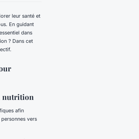
orer leur santé et
ous. En guidant
essentiel dans
ion ? Dans cet
ectif.
pour
 nutrition
fiques afin
s personnes vers