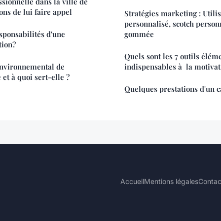
sionnelle dans la ville de
sons de lui faire appel
Stratégies marketing : Utili
personnalisé, scotch person
sponsabilités d'une
gommée
tion?
Quels sont les 7 outils élém
environnemental de
indispensables à la motivat
 et à quoi sert-elle ?
Quelques prestations d'un 
Accueil
Mentions légales
Contac