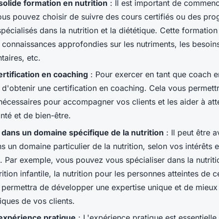
olide formation en nutrition
: Il est important de commenc
Vous pouvez choisir de suivre des cours certifiés ou des p
spécialisés dans la nutrition et la diététique. Cette formati
 connaissances approfondies sur les nutriments, les besoins 
taires, etc.
rtification en coaching
: Pour exercer en tant que coach en 
 d'obtenir une certification en coaching. Cela vous permettr
cessaires pour accompagner vos clients et les aider à atte
nté et de bien-être.
 dans un domaine spécifique de la nutrition
: Il peut être 
s un domaine particulier de la nutrition, selon vos intérêts e
. Par exemple, vous pouvez vous spécialiser dans la nutriti
trition infantile, la nutrition pour les personnes atteintes de 
s permettra de développer une expertise unique et de mieu
iques de vos clients.
'expérience pratique
: L'expérience pratique est essentielle