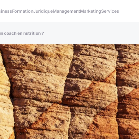
siness
Formation
Juridique
Management
Marketing
Services
n coach en nutrition ?