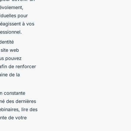
névolement,
iduelles pour
réagissent à vos
essionnel.
dentité
 site web
ous pouvez
fin de renforcer
aine de la
en constante
rmé des dernières
inaires, lire des
inte de votre