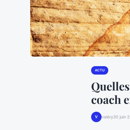
ACTU
Quelles
coach e
V
valéry
30 juin 