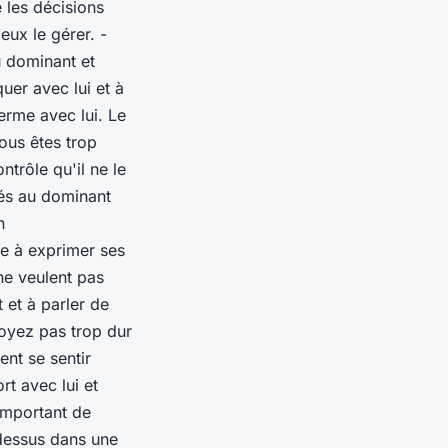
 les décisions
ux le gérer. -
u dominant et
er avec lui et à
erme avec lui. Le
ous êtes trop
ntrôle qu'il ne le
tés au dominant
n
le à exprimer ses
ne veulent pas
 et à parler de
soyez pas trop dur
ent se sentir
rt avec lui et
 important de
dessus dans une