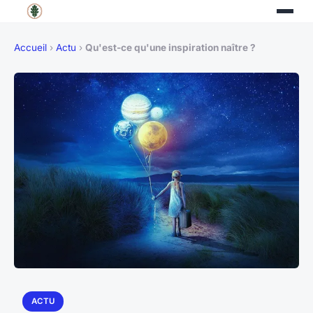
Accueil
›
Actu
›
Qu'est-ce qu'une inspiration naître ?
ACTU