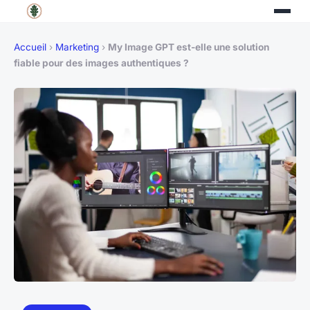
Accueil
›
Marketing
›
My Image GPT est-elle une solution
fiable pour des images authentiques ?