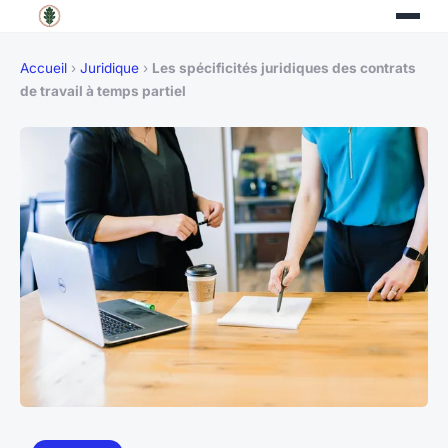
Accueil
›
Juridique
›
Les spécificités juridiques des contrats
de travail à temps partiel